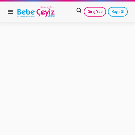
Giriş Yap
Kayıt Ol
HESAP AYARLARIM
GEÇMİŞ SİPARİŞLERİM
GÜVENLİ ÇIKIŞ