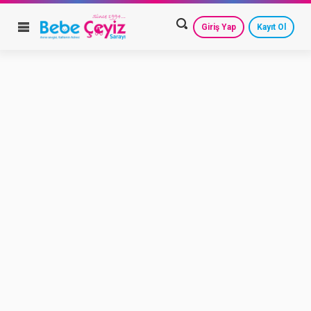
Giriş Yap
Kayıt Ol
HESAP AYARLARIM
GEÇMİŞ SİPARİŞLERİM
GÜVENLİ ÇIKIŞ