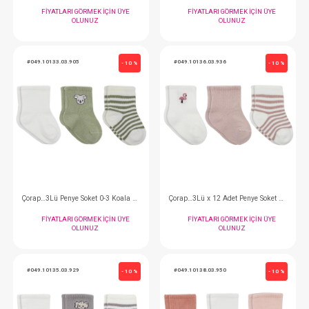
Patik...
Çorap…3Lü Penye Soke
FIYATLARI GÖRMEK IÇIN ÜYE
FIYATLARI GÖRMEK
OLUNUZ
OLUNUZ
#049.10133.03.905
#049.10136.03.936
- 10 %