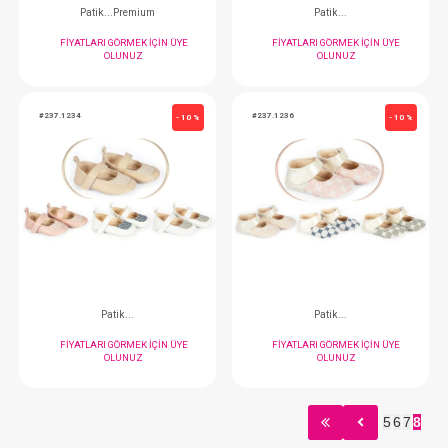
Patik...
Patik...
FIYATLARI GÖRMEK IÇIN ÜYE
FIYATLARI GÖRMEK
OLUNUZ
OLUNUZ
#014.7040
#014.7351
- 10 %
5
6
7
8
Patik... Elegance
Patik... Prem