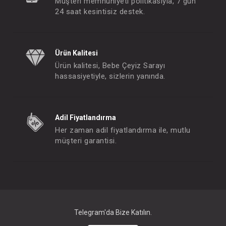
Müşteri memnuniyeti politikasıyla, 7 gün
24 saat kesintisiz destek.
#237.1234
#237.1236
- 10 %
Ürün Kalitesi
Ürün kalitesi, Bebe Çeyiz Sarayı
hassasiyetiyle, sizlerin yanında.
Adil Fiyatlandırma
Her zaman adil fiyatlandırma ile, mutlu
müşteri garantisi.
Patik...
Patik...
FIYATLARI GÖRMEK IÇIN ÜYE
FIYATLARI GÖRMEK
OLUNUZ
OLUNUZ
Telegram'da Bize Katılın.