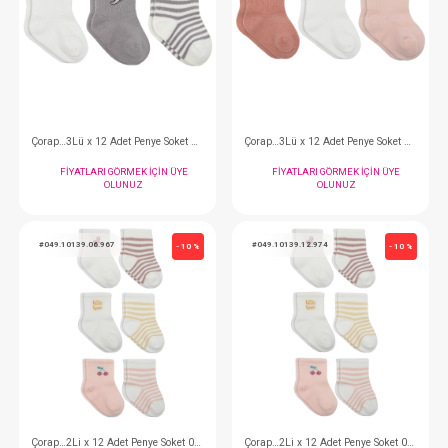
Çorap…3Lü Penye Soket 0-3 Koala Boy
FIYATLARI GÖRMEK IÇIN ÜYE
FIYATLARI GÖRMEK
OLUNUZ
OLUNUZ
#049.10135.03.929
#049.10138.03.950
- 10 %
Çorap…3Lü x 12 Adet Penye Soket 0-3 Elephant Boy
FIYATLARI GÖRMEK IÇIN ÜYE
FIYATLARI GÖRMEK