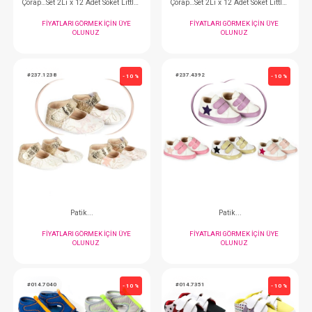
Çorap…Set 2Li x 12 Adet Soket Little Boy 00-06
FIYATLARI GÖRMEK IÇIN ÜYE
FIYATLARI GÖRMEK
OLUNUZ
OLUNUZ
#049.10140.24.025
#049.10140.36.032
- 10 %