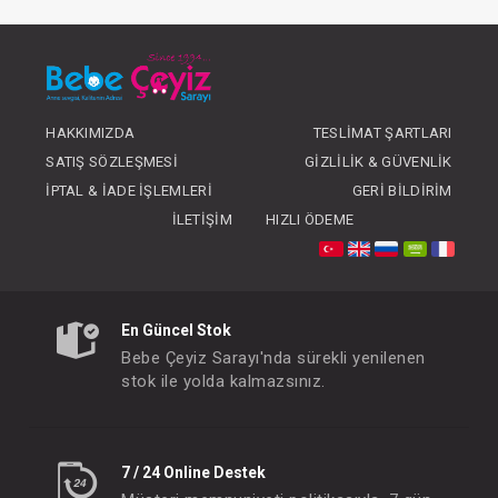
FIYATLARI GÖRMEK IÇIN ÜYE
FIYATLARI GÖRMEK
OLUNUZ
OLUNUZ
#014.7403
#237.4386
- 10 %
HAKKIMIZDA
TESLIMAT ŞARTLARI
SATIŞ SÖZLEŞMESI
GIZLILIK & GÜVENLIK
İPTAL & İADE İŞLEMLERI
GERI BILDIRIM
İLETIŞIM
HIZLI ÖDEME
En Güncel Stok
Bebe Çeyiz Sarayı'nda sürekli yenilenen
stok ile yolda kalmazsınız.
Patik...Premium
Patik...
FIYATLARI GÖRMEK IÇIN ÜYE
FIYATLARI GÖRMEK
OLUNUZ
OLUNUZ
7 / 24 Online Destek