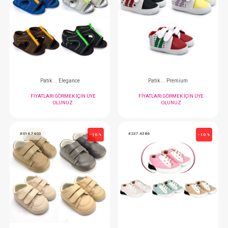
Çorap…Set 2Li x 12 Adet Soket Little Boy 12-24
FIYATLARI GÖRMEK IÇIN ÜYE
FIYATLARI GÖRMEK
OLUNUZ
OLUNUZ
#237.1238
#237.4392
- 10 %