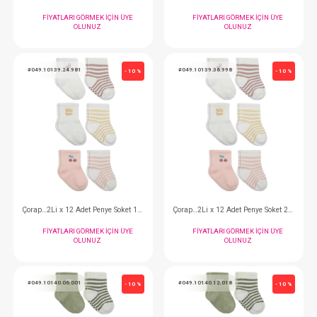
OLUNUZ
OLUNUZ
#049.10139.06.967
#049.10139.12.974
- 10 %
Çorap…2Li x 12 Adet Penye Soket 06-12 Little Girl
FIYATLARI GÖRMEK IÇIN ÜYE
FIYATLARI GÖRMEK
OLUNUZ
OLUNUZ