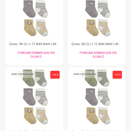
#049.10139.24.981
#049.10139.36.998
- 10 %
Çorap…2Li x 12 Adet Penye Soket 12-24 Little Girl
FIYATLARI GÖRMEK IÇIN ÜYE
FIYATLARI GÖRMEK
OLUNUZ
OLUNUZ
#049.10140.06.001
#049.10140.12.018
- 10 %