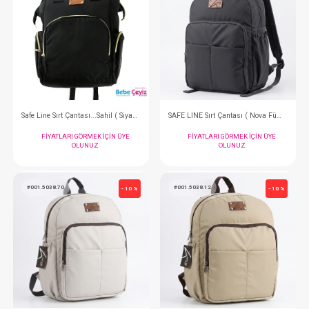
FIYATLARI GÖRMEK IÇIN ÜYE
FIYATLARI GÖRMEK
OLUNUZ
OLUNUZ
#113.068.29
#113.068.15
- 10 %
Set...3 Lü Fiyonk Kırmızı
Set...3 Lü Fiyonk
FIYATLARI GÖRMEK IÇIN ÜYE
FIYATLARI GÖRMEK
OLUNUZ
OLUNUZ