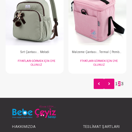
Safe Line Sırt Çantası...Sahil ( Siyah )
FIYATLARI GÖRMEK IÇIN ÜYE
FIYATLARI GÖRMEK
OLUNUZ
OLUNUZ
1
2
3
#001.5038.70
#001.5038.12
- 10 %
HAKKIMIZDA
TESLIMAT ŞARTLARI