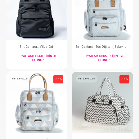
#113.7040.1
#113.6725.18
- 10 %
Sırt Çantası...West ( Mavi )
Sırt Çantası...Dora ( 
FIYATLARI GÖRMEK IÇIN ÜYE
FIYATLARI GÖRMEK
OLUNUZ
OLUNUZ
#113.7380.5
#113.6720.26
- 10 %