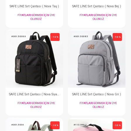
#113.6050.5
#113.6050.29
- 10 %
Taşıma Çantası... Star Gri
Taşıma Çantası... St
FIYATLARI GÖRMEK IÇIN ÜYE
FIYATLARI GÖRMEK
OLUNUZ
OLUNUZ
#001.3062
#001.5038.72
- 10 %