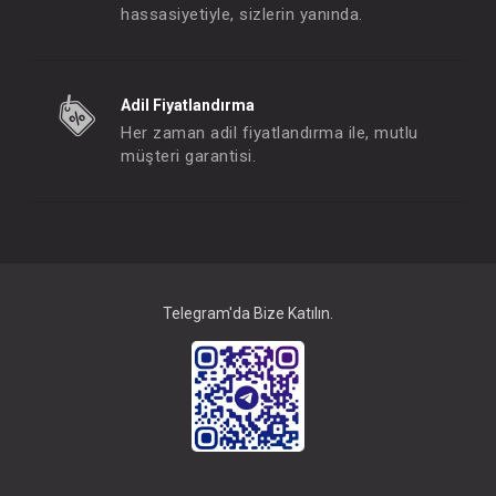
hassasiyetiyle, sizlerin yanında.
SAFE LİNE Sırt Çantası ( Nova Siyah )
SAFE LİNE Sırt Çantası 
Adil Fiyatlandırma
FIYATLARI GÖRMEK IÇIN ÜYE
FIYATLARI GÖRMEK
Her zaman adil fiyatlandırma ile, mutlu
OLUNUZ
OLUNUZ
müşteri garantisi.
#001.5036
#113.066.2
- 10 %
Telegram'da Bize Katılın.
Sırt Çantası... Melodi