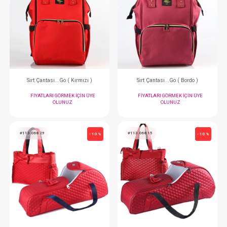
Sırt Çantası...Eos Diğital ( Gri - Mavi )
FIYATLARI GÖRMEK IÇIN ÜYE
FIYATLARI GÖRMEK
OLUNUZ
OLUNUZ
#113.6630.94
#113.6630.93
- 10 %