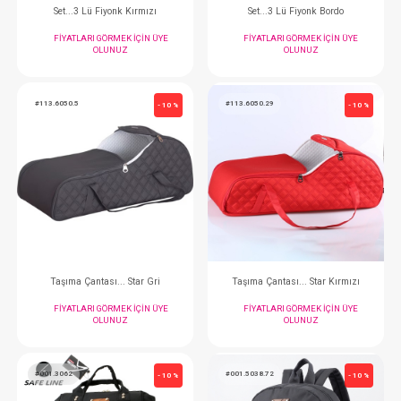
Sırt Çantası...Go Digital ( Lale - Siyah )
FIYATLARI GÖRMEK IÇIN ÜYE
FIYATLARI GÖRMEK
OLUNUZ
OLUNUZ
#113.6610.29
#113.6610.15
- 10 %
Sırt Çantası...Go ( Kırmızı )
Sırt Çantası...Go (