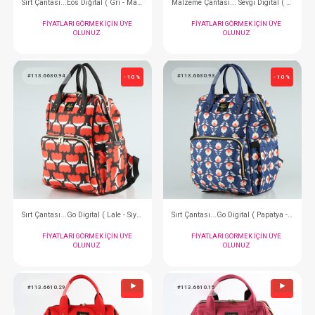
Sırt Çantası...Vilda Gri
FIYATLARI GÖRMEK IÇIN ÜYE
FIYATLARI GÖRMEK
OLUNUZ
OLUNUZ
#113.6720.31
#113.6790.95
- 10 %