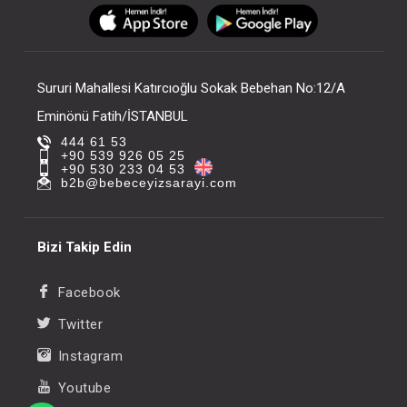
FIYATLARI GÖRMEK IÇIN ÜYE
FIYATLARI GÖRMEK
OLUNUZ
OLUNUZ
Sururi Mahallesi Katırcıoğlu Sokak Bebehan No:12/A
Eminönü Fatih/İSTANBUL
444 61 53
+90 539 926 05 25
+90 530 233 04 53
b2b@bebeceyizsarayi.com
Bizi Takip Edin
Facebook
Twitter
Instagram
Youtube