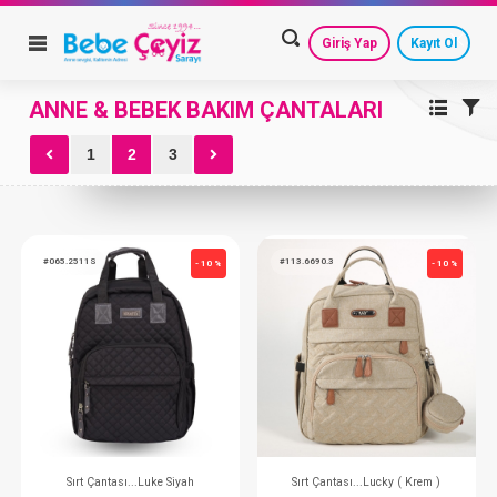
Giriş Yap
Kayıt Ol
ANNE & BEBEK BAKIM ÇANTALARI
Varsayılan
HESAP AYARLARIM
GEÇMİŞ SİPARİŞLERİM
1
2
3
Artan Fiyat
GÜVENLİ ÇIKIŞ
Azalan Fiyat
En Eski
#065.2511S
#113.6690.3
- 10 %
En Yeni