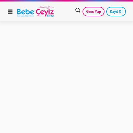
Giriş Yap
Kayıt Ol
HESAP AYARLARIM
GEÇMİŞ SİPARİŞLERİM
GÜVENLİ ÇIKIŞ