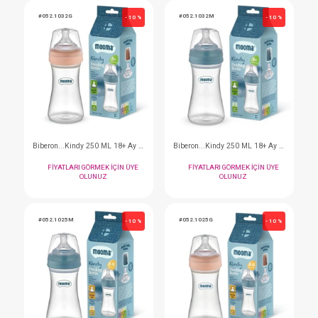
Biberon...Kindy 150 ML 0-6 Ay Yavaş Akış Gül
FIYATLARI GÖRMEK IÇIN ÜYE
FIYATLARI GÖRMEK I
OLUNUZ
OLUNUZ
#052.1032G
#052.1032M
- 10 %
Biberon...Kindy 250 ML 18+ Ay Hızlı Akış Gül
FIYATLARI GÖRMEK IÇIN ÜYE
FIYATLARI GÖRMEK I
OLUNUZ
OLUNUZ