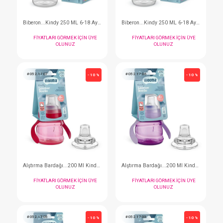
#052.1025M
#052.1025G
- 10 %
Biberon...Kindy 250 ML 6-18 Ay Orta Akış Mavi
FIYATLARI GÖRMEK IÇIN ÜYE
FIYATLARI GÖRMEK I
OLUNUZ
OLUNUZ
#052.1707
#052.1706
- 10 %