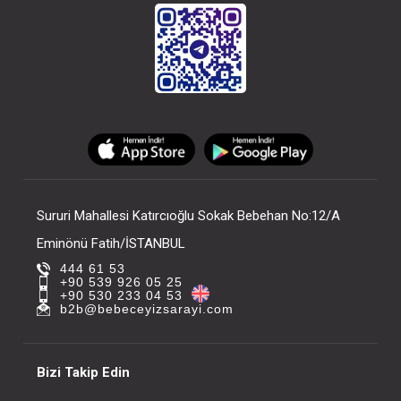
Biberon Emziği...Kindy 2li 18+ Ay Hızlı Akış
FIYATLARI GÖRMEK IÇIN ÜYE
FIYATLARI GÖRMEK I
OLUNUZ
OLUNUZ
Sururi Mahallesi Katırcıoğlu Sokak Bebehan No:12/A
Eminönü Fatih/İSTANBUL
444 61 53
+90 539 926 05 25
+90 530 233 04 53
b2b@bebeceyizsarayi.com
Bizi Takip Edin