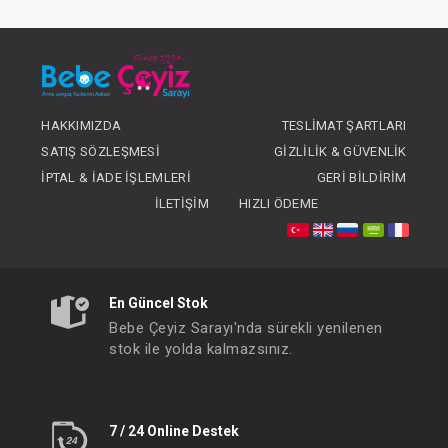
#052.1117
#052.1551
- 10 %
HAKKIMIZDA
TESLIMAT ŞARTLARI
SATIŞ SÖZLEŞMESI
GIZLILIK & GÜVENLIK
İPTAL & İADE İŞLEMLERI
GERI BILDIRIM
İLETIŞIM
HIZLI ÖDEME
Biberon...Neutra Tritan 250 ML 6-18 Orta Yeşil
En Güncel Stok
FIYATLARI GÖRMEK IÇIN ÜYE
FIYATLARI GÖRMEK I
Bebe Çeyiz Sarayı'nda sürekli yenilenen
OLUNUZ
OLUNUZ
stok ile yolda kalmazsınız.
#052.1124
#052.1049
- 10 %
7 / 24 Online Destek