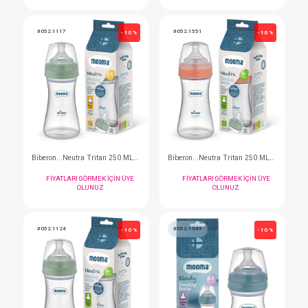
Biberon...Neeko Hayvan Desenli 250 Ml 6-18 Orta Ak
FIYATLARI GÖRMEK IÇIN ÜYE
FIYATLARI GÖRMEK I
OLUNUZ
OLUNUZ
#052.9113
#052.9131
- 10 %