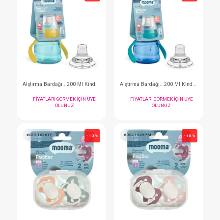
Alştırma Bardağı...200 Ml Kindy 6+ Kırmızı
FIYATLARI GÖRMEK IÇIN ÜYE
FIYATLARI GÖRMEK I
OLUNUZ
OLUNUZ
#052.1705
#052.1703
- 10 %