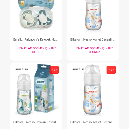
Emzik...Palyaço Ve Kelebek No:1 Turuncu Yeşil
FIYATLARI GÖRMEK IÇIN ÜYE
FIYATLARI GÖRMEK I
OLUNUZ
OLUNUZ
#052.1643MY
#052.1650PM
- 10 %
Emzik...Palyaço Ve Kelebek No:1 Mavi Yeşil
FIYATLARI GÖRMEK IÇIN ÜYE
FIYATLARI GÖRMEK I
OLUNUZ
OLUNUZ