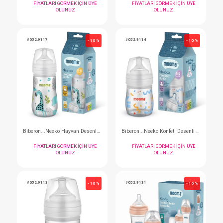
#052.1674MY
#052.9116
- 10 %
Emzik...Palyaço Ve Kelebek No:2 Mavi Yeşil
FIYATLARI GÖRMEK IÇIN ÜYE
FIYATLARI GÖRMEK I
OLUNUZ
OLUNUZ
#052.9118
#052.9115
- 10 %