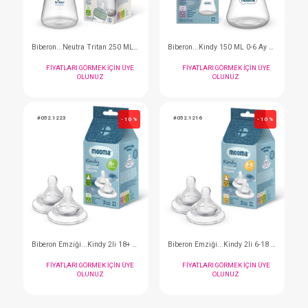
Biberon...Neeko Hayvan Desenli 150 Ml 0-6 Yavaş
FIYATLARI GÖRMEK IÇIN ÜYE
FIYATLARI GÖRMEK I
OLUNUZ
OLUNUZ
#052.9130
#052.1537
- 10 %
Biberon Set...Kindy Başlangıç Pastel Mavi
FIYATLARI GÖRMEK IÇIN ÜYE
FIYATLARI GÖRMEK I
OLUNUZ
OLUNUZ