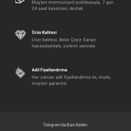
Müşteri memnuniyeti politikasıyla, 7 gün
24 saat kesintisiz destek.
Ürün Kalitesi
Ürün kalitesi, Bebe Çeyiz Sarayı
hassasiyetiyle, sizlerin yanında.
Biberon...Neutra Tritan 250 ML 18+ Hızlı Yeşil
FIYATLARI GÖRMEK IÇIN ÜYE
FIYATLARI GÖRMEK I
Adil Fiyatlandırma
OLUNUZ
OLUNUZ
Her zaman adil fiyatlandırma ile, mutlu
müşteri garantisi.
#052.1223
#052.1216
- 10 %
Telegram'da Bize Katılın.