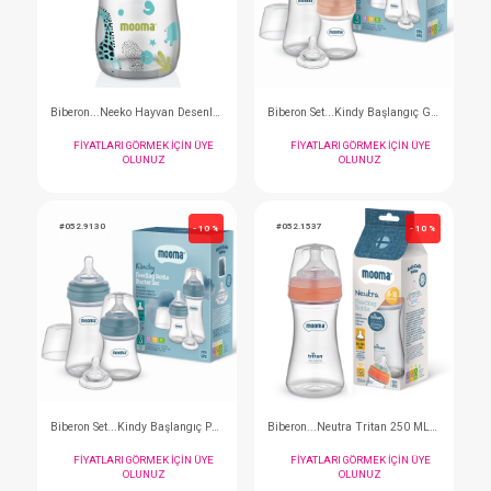
Biberon...Neeko Hayvan Desenli 250 Ml 18+Hızl Akış
FIYATLARI GÖRMEK IÇIN ÜYE
FIYATLARI GÖRMEK I
OLUNUZ
OLUNUZ
#052.9117
#052.9114
- 10 %