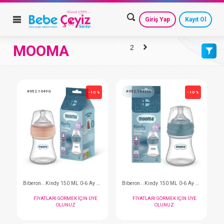
Giriş Yap
Kayıt Ol
MOOMA
1
2
VARSAYILAN
HESAP AYARLARIM
GEÇMİŞ SİPARİŞLERİM
AZALAN FİYAT
GÜVENLİ ÇIKIŞ
ARTAN FİYAT
#052.1049G
#052.1049M
- 10 %