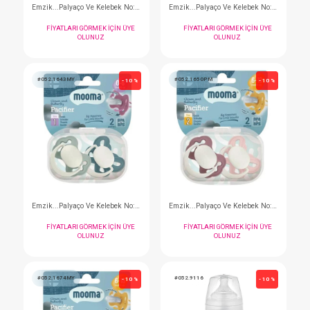
Alştırma Bardağı...200 Ml Kindy 6+ Kanarya Sarısı
FIYATLARI GÖRMEK IÇIN ÜYE
FIYATLARI GÖRMEK I
OLUNUZ
OLUNUZ
#052.1636TY
#052.1629PM
- 10 %