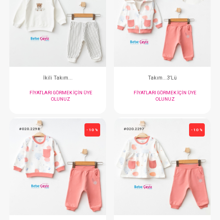
Takım...Çizgili Üçlü
Takım...Romantic 
FIYATLARI GÖRMEK IÇIN ÜYE
FIYATLARI GÖRMEK
OLUNUZ
OLUNUZ
#073.4533
#020.2294
- 10 %