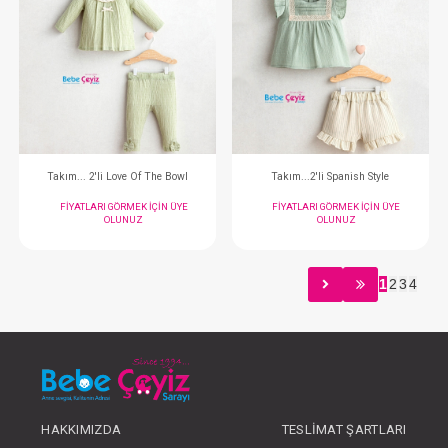
Takım...2'li
Prematüre Set...P
FIYATLARI GÖRMEK IÇIN ÜYE
FIYATLARI GÖRMEK
OLUNUZ
OLUNUZ
1
2
3
4
#132.5472
#132.5424
- 10 %
HAKKIMIZDA
TESLIMAT ŞARTLARI