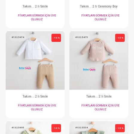
#134.474788
#134.474790
- 10 %
Takım...2'li (Bej)
Takım...2'li
FIYATLARI GÖRMEK IÇIN ÜYE
FIYATLARI GÖRMEK
OLUNUZ
OLUNUZ
#134.473788
#201.4948
- 10 %