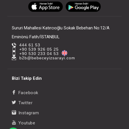
FIYATLARI GÖRMEK IÇIN ÜYE
FIYATLARI GÖRMEK
OLUNUZ
OLUNUZ
Sururi Mahallesi Katırcıoğlu Sokak Bebehan No:12/A
Eminönü Fatih/İSTANBUL
444 61 53
+90 539 926 05 25
+90 530 233 04 53
b2b@bebeceyizsarayi.com
Bizi Takip Edin
Facebook
Twitter
Instagram
Youtube