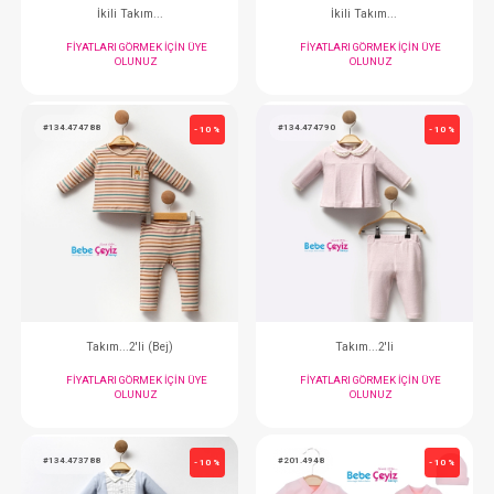
Takım...Freedom Elbise Bolero
İkili Takım..
FIYATLARI GÖRMEK IÇIN ÜYE
FIYATLARI GÖRMEK
OLUNUZ
OLUNUZ
#020.2293
#020.3276
- 10 %
İkili Takım...
Takım...3'L