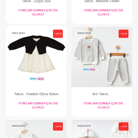
İkili Takım...
Takım...3'L
FIYATLARI GÖRMEK IÇIN ÜYE
FIYATLARI GÖRMEK
OLUNUZ
OLUNUZ
#024.4411
#132.5214
- 10 %