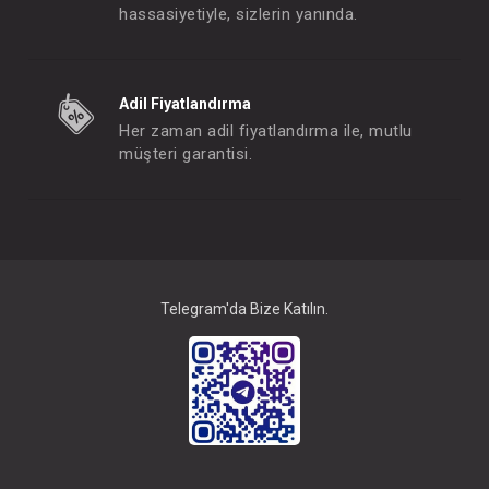
hassasiyetiyle, sizlerin yanında.
Takım... 2 li Smile
Takım... 2 li S
Adil Fiyatlandırma
FIYATLARI GÖRMEK IÇIN ÜYE
FIYATLARI GÖRMEK
Her zaman adil fiyatlandırma ile, mutlu
OLUNUZ
OLUNUZ
müşteri garantisi.
#132.5495
#132.5534
- 10 %
Telegram'da Bize Katılın.
Takım... 2'li Love Of The Bowl
Takım...2'li Spanis