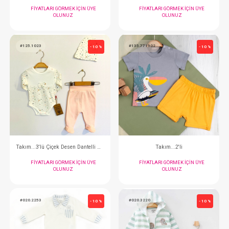
Fırça ve Tarak Seti... Mavi + Sabun Hediye
Takım...2 li Monst
FIYATLARI GÖRMEK IÇIN ÜYE
FIYATLARI GÖRMEK
OLUNUZ
OLUNUZ
#125.1023
#135.771902
- 10 %