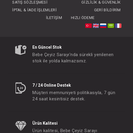
SATIŞ SÖZLEŞMESI
GIZLILIK & GÜVENLIK
İPTAL & İADE İŞLEMLERI
GERI BILDIRIM
İLETIŞIM
HIZLI ÖDEME
Takım... 2 li Smile
Takım... 2 li Cere
En Güncel Stok
FIYATLARI GÖRMEK IÇIN ÜYE
FIYATLARI GÖRMEK
Bebe Çeyiz Sarayı'nda sürekli yenilenen
OLUNUZ
OLUNUZ
stok ile yolda kalmazsınız.
#132.5474
#132.5475
- 10 %
7 / 24 Online Destek
Müşteri memnuniyeti politikasıyla, 7 gün
24 saat kesintisiz destek.
Ürün Kalitesi
Ürün kalitesi, Bebe Çeyiz Sarayı