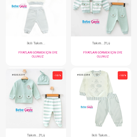
Takım...3'lü Çiçek Desen Dantelli Badili
Takım...2'li
FIYATLARI GÖRMEK IÇIN ÜYE
FIYATLARI GÖRMEK
OLUNUZ
OLUNUZ
#020.2253
#020.3220
- 10 %
İkili Takım...
Takım...3'L
FIYATLARI GÖRMEK IÇIN ÜYE
FIYATLARI GÖRMEK