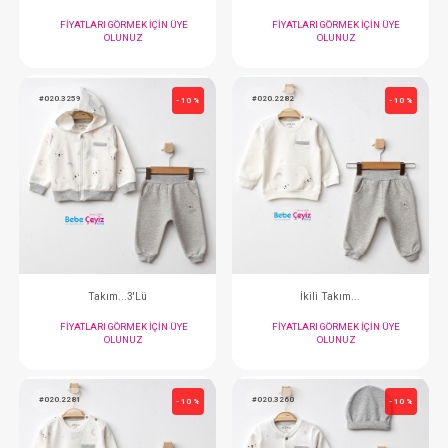
OLUNUZ
OLUNUZ
#020.3219
#020.2254
- 10 %
Takım...3'Lü
İkili Takım..
FIYATLARI GÖRMEK IÇIN ÜYE
FIYATLARI GÖRMEK
OLUNUZ
OLUNUZ