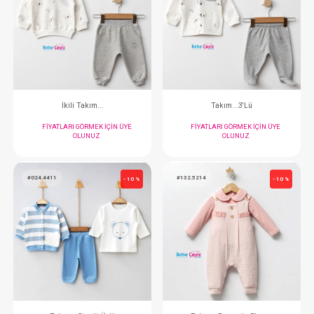
#020.3259
#020.2282
- 10 %
Takım...3'Lü
İkili Takım..
FIYATLARI GÖRMEK IÇIN ÜYE
FIYATLARI GÖRMEK
OLUNUZ
OLUNUZ
#020.2281
#020.3260
- 10 %