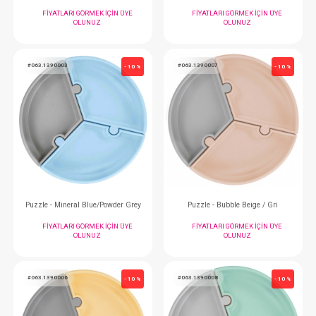
Puzzle - Woody Brown / Gri
FIYATLARI GÖRMEK IÇIN ÜYE
FIYATLARI GÖRMEK
OLUNUZ
OLUNUZ
#063.1020011
#063.1390011
- 10 %
Mama Önlüğü... Misty Lilac
Puzzle - Misty Lilac/ 
FIYATLARI GÖRMEK IÇIN ÜYE
FIYATLARI GÖRMEK
OLUNUZ
OLUNUZ