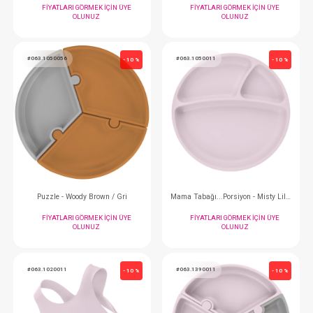
AVENT Bardak...Eğitici Doğal Tepkili 6+Ay
Bardak...Spor Pipetli
FIYATLARI GÖRMEK IÇIN ÜYE
FIYATLARI GÖRMEK
OLUNUZ
OLUNUZ
#063.1390001
#063.1050057
- 10 %