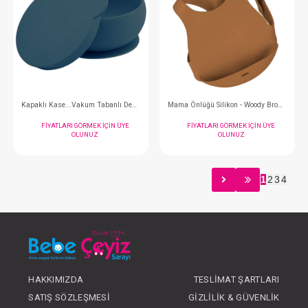
Puzzle - Sarı / Gri
Puzzle - River Gree
FIYATLARI GÖRMEK IÇIN ÜYE
FIYATLARI GÖRMEK
OLUNUZ
OLUNUZ
1
2
3
4
#063.1390002
#063.1390005
- 10 %
HAKKIMIZDA
TESLIMAT ŞARTLARI
SATIŞ SÖZLEŞMESI
GIZLILIK & GÜVENLIK