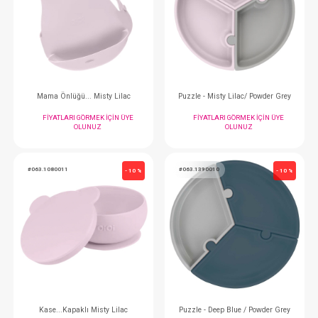
Puzzle - Aqua Green / Powder Grey
Puzzle - Aqua Green / 
FIYATLARI GÖRMEK IÇIN ÜYE
FIYATLARI GÖRMEK
OLUNUZ
OLUNUZ
#063.1050056
#063.1050011
- 10 %