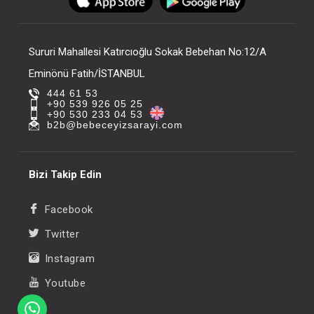
FIYATLARI GÖRMEK IÇIN ÜYE
FIYATLARI GÖRMEK
OLUNUZ
OLUNUZ
Sururi Mahallesi Katırcıoğlu Sokak Bebehan No:12/A
Eminönü Fatih/İSTANBUL
444 61 53
+90 539 926 05 25
+90 530 233 04 53
b2b@bebeceyizsarayi.com
Bizi Takip Edin
Facebook
Twitter
Instagram
Youtube