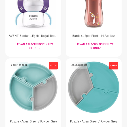
Bardak... Yumuşak Uçlu 300 ml Mor
FIYATLARI GÖRMEK IÇIN ÜYE
FIYATLARI GÖRMEK
OLUNUZ
OLUNUZ
#061.26361
#075.699115
- 10 %