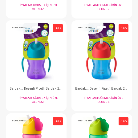
Mama Isıtıcı...Buharlı Kurutucu Pişirici
Beslenme Seti...S
FIYATLARI GÖRMEK IÇIN ÜYE
FIYATLARI GÖRMEK
OLUNUZ
OLUNUZ
#061.79602
#061.79601
- 10 %