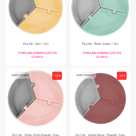
#063.1080011
#063.1390010
- 10 %
Kase...Kapaklı Misty Lilac
Puzzle - Deep Blue / 
FIYATLARI GÖRMEK IÇIN ÜYE
FIYATLARI GÖRMEK
OLUNUZ
OLUNUZ