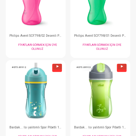
Bardak... Desenli Pipetli Bardak 200 ml Kız
FIYATLARI GÖRMEK IÇIN ÜYE
FIYATLARI GÖRMEK
OLUNUZ
OLUNUZ
#061.79802
#061.79801
- 10 %
Philips Avent SCF798/02 Desenli Pipetli Bardak 300 ml Kız
FIYATLARI GÖRMEK IÇIN ÜYE
FIYATLARI GÖRMEK
OLUNUZ
OLUNUZ