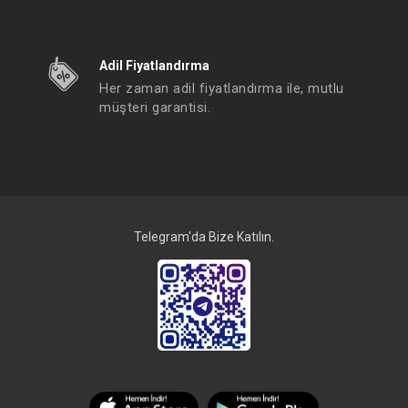
Mama Tabağı...Porsiyon Deep Blue Vakum Tabanlı
Mama Önlüğü Silikon 
Adil Fiyatlandırma
FIYATLARI GÖRMEK IÇIN ÜYE
FIYATLARI GÖRMEK
OLUNUZ
OLUNUZ
Her zaman adil fiyatlandırma ile, mutlu
müşteri garantisi.
#063.1080010
#063.1020009
- 10 %
Telegram'da Bize Katılın.
Kapaklı Kase...Vakum Tabanlı Deep Blue