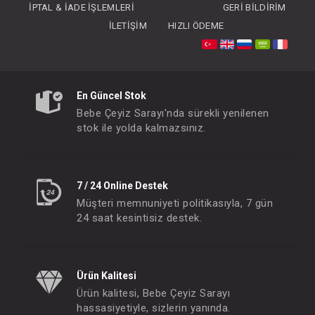
İPTAL & İADE İŞLEMLERI
GERI BILDIRIM
İLETIŞIM
HIZLI ÖDEME
Puzzle - Pinky PinK/Powder Grey
Puzzle - Velvet Rose /
En Güncel Stok
FIYATLARI GÖRMEK IÇIN ÜYE
FIYATLARI GÖRMEK
Bebe Çeyiz Sarayı'nda sürekli yenilenen
OLUNUZ
OLUNUZ
stok ile yolda kalmazsınız.
#063.1050010
#063.1020010
- 10 %
7 / 24 Online Destek
Müşteri memnuniyeti politikasıyla, 7 gün
24 saat kesintisiz destek.
Ürün Kalitesi
Ürün kalitesi, Bebe Çeyiz Sarayı
hassasiyetiyle, sizlerin yanında.