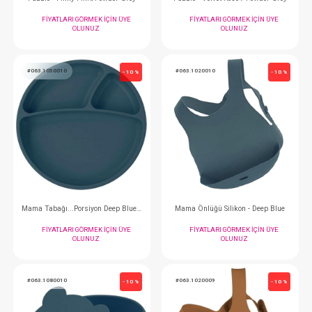
#063.1390003
#063.1390007
- 10 %
Puzzle - Mineral Blue/Powder Grey
Puzzle - Bubble Bei
FIYATLARI GÖRMEK IÇIN ÜYE
FIYATLARI GÖRMEK
OLUNUZ
OLUNUZ
#063.1390006
#063.1390008
- 10 %