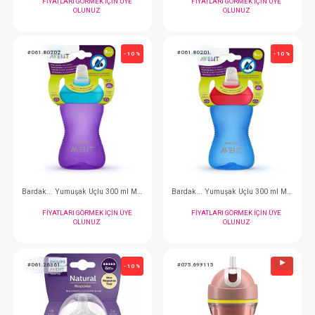
#075.69912
#075.69913
- 10 %
Bardak... Isı yalıtımlı Spor Pibetli 14m+ Erkek
FIYATLARI GÖRMEK IÇIN ÜYE
FIYATLARI GÖRMEK
OLUNUZ
OLUNUZ
#061.80202
#061.80201
- 10 %