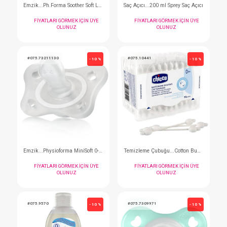
Serum... Fizyolojik Solusyon 2ml 10ad.
FIYATLARI GÖRMEK IÇIN ÜYE
FIYATLARI GÖRMEK I
OLUNUZ
OLUNUZ
#075.73011370
#075.10250
- 10 %