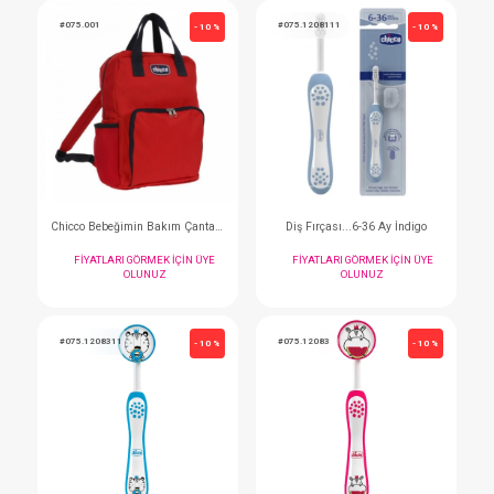
Şampuan...200 ML Saç ve Vücut
Sabun...Bm Bar Soap
FIYATLARI GÖRMEK IÇIN ÜYE
FIYATLARI GÖRMEK I
OLUNUZ
OLUNUZ
#075.001
#075.1208111
- 10 %
Chicco Bebeğimin Bakım Çantası
Diş Fırçası...6-36 Ay
FIYATLARI GÖRMEK IÇIN ÜYE
FIYATLARI GÖRMEK I
OLUNUZ
OLUNUZ