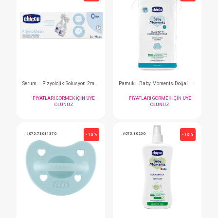
Tarak... Konak Tarağı Yeni
FIYATLARI GÖRMEK IÇIN ÜYE
FIYATLARI GÖRMEK I
OLUNUZ
OLUNUZ
#075.1017102
#075.10609
- 10 %