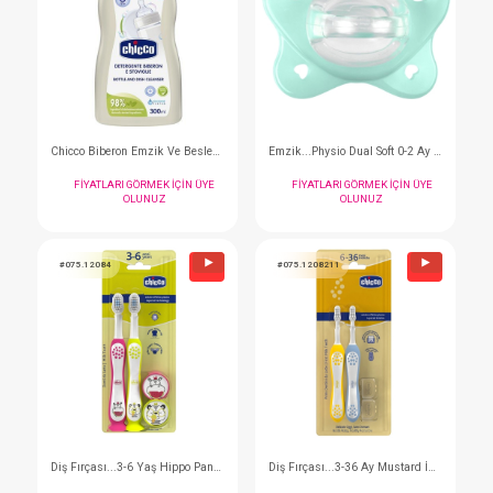
Emzik...Ph.Forma Soother Soft Luxe
Saç Açıcı...200 ml Sprey
FIYATLARI GÖRMEK IÇIN ÜYE
FIYATLARI GÖRMEK I
OLUNUZ
OLUNUZ
#075.73211130
#075.10441
- 10 %
Emzik...Physioforma MiniSoft 0-2 Ay Tekli
FIYATLARI GÖRMEK IÇIN ÜYE
FIYATLARI GÖRMEK I
OLUNUZ
OLUNUZ