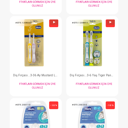
#075.9570
#075.7309971
- 10 %
Chicco Biberon Emzik Ve Beslenme Gereçleri Temizleyici 300 ml
FIYATLARI GÖRMEK IÇIN ÜYE
FIYATLARI GÖRMEK I
OLUNUZ
OLUNUZ
#075.12084
#075.1208211
- 10 %