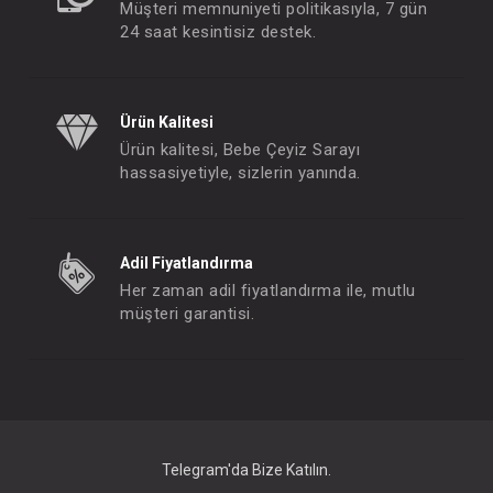
Müşteri memnuniyeti politikasıyla, 7 gün
24 saat kesintisiz destek.
Ürün Kalitesi
Ürün kalitesi, Bebe Çeyiz Sarayı
hassasiyetiyle, sizlerin yanında.
Losyon...Baby Moments Vücut Losyonu 200 ML
FIYATLARI GÖRMEK IÇIN ÜYE
FIYATLARI GÖRMEK I
Adil Fiyatlandırma
OLUNUZ
OLUNUZ
Her zaman adil fiyatlandırma ile, mutlu
müşteri garantisi.
#075.81023
#075.81011
- 10 %
Telegram'da Bize Katılın.