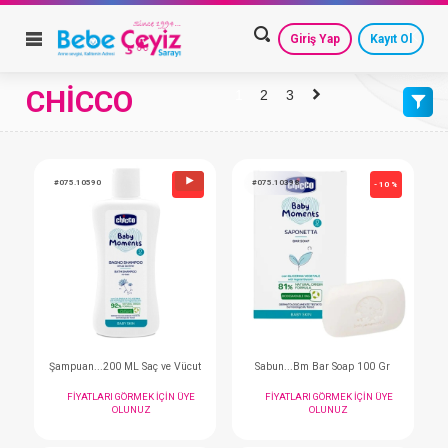
Giriş Yap
Kayıt Ol
CHİCCO
1
2
3
VARSAYILAN
HESAP AYARLARIM
GEÇMİŞ SİPARİŞLERİM
AZALAN FİYAT
GÜVENLİ ÇIKIŞ
ARTAN FİYAT
#075.10590
#075.10398
- 10 %