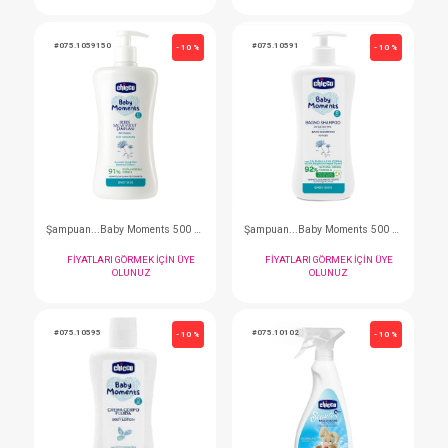
Diş Fırçası...3-36 Ay Mustard Lilac 2li
FIYATLARI GÖRMEK IÇIN ÜYE
FIYATLARI GÖRMEK I
OLUNUZ
OLUNUZ
#075.203110
#075.203230
- 10 %