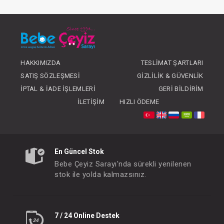
#075.1059150
#075.10591
- 10 %
HAKKIMIZDA
TESLIMAT ŞARTLARI
SATIŞ SÖZLEŞMESI
GIZLILIK & GÜVENLIK
İPTAL & İADE İŞLEMLERI
GERI BILDIRIM
İLETIŞIM
HIZLI ÖDEME
Şampuan...Baby Moments 500 ml
En Güncel Stok
FIYATLARI GÖRMEK IÇIN ÜYE
FIYATLARI GÖRMEK I
Bebe Çeyiz Sarayı'nda sürekli yenilenen
OLUNUZ
OLUNUZ
stok ile yolda kalmazsınız.
#075.10595
#075.10102
- 10 %
7 / 24 Online Destek