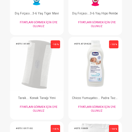
#075.1208311
#075.12083
- 10 %
Diş Fırçası...3-6 Yaş Tiger Mavi
Diş Fırçası...3-6 Yaş H
FIYATLARI GÖRMEK IÇIN ÜYE
FIYATLARI GÖRMEK I
OLUNUZ
OLUNUZ
#075.14169
#075.6729420
- 10 %