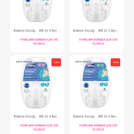
Diş Fırçası...3-6 Yaş Hippo Panda 2li
FIYATLARI GÖRMEK IÇIN ÜYE
FIYATLARI GÖRMEK I
OLUNUZ
OLUNUZ
#075.1208200
#075.1208411
- 10 %