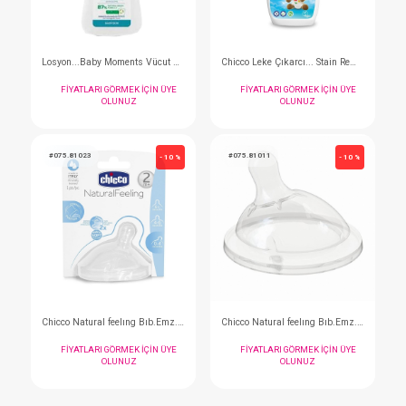
Biberon Emziği... WB 2li 0 Ay+ Yavaş Akış
FIYATLARI GÖRMEK IÇIN ÜYE
FIYATLARI GÖRMEK I
OLUNUZ
OLUNUZ
#075.203350
#075.203470
- 10 %
Biberon Emziği... WB 2li 4 Ay+ Hızlı Akış
FIYATLARI GÖRMEK IÇIN ÜYE
FIYATLARI GÖRMEK I
OLUNUZ
OLUNUZ