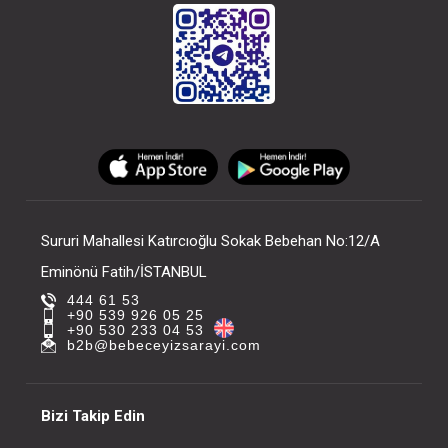
Chicco Natural feelıng Bıb.Emz.2 Ay+ Orta Akış Tekli
FIYATLARI GÖRMEK IÇIN ÜYE
FIYATLARI GÖRMEK I
OLUNUZ
OLUNUZ
Sururi Mahallesi Katırcıoğlu Sokak Bebehan No:12/A
Eminönü Fatih/İSTANBUL
444 61 53
+90 539 926 05 25
+90 530 233 04 53
b2b@bebeceyizsarayi.com
Bizi Takip Edin